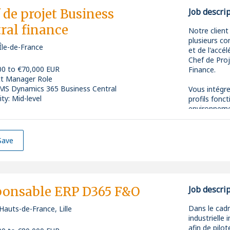
changemen
* Recueillir
 de projet Business
Job descri
* Projets int
des processu
-Contribuer 
ral finance
* Environne
* Animer les
Notre client
bonnes prat
* Télétravail
cadrage aupr
plusieurs co
* Perspectiv
Île-de-France
* Réaliser 
et de l'accé
365 Business
* Package at
Chef de Pro
* Piloter le
00 to €70,000 EUR
Finance.
Profil recher
production.
ct Manager Role
* Assurer la
MS Dynamics 365 Business Central
Vous intégr
-4 à 6 ans d
métiers, les
ity: Mid-level
profils fonc
Supply Dyna
* Participe
environnemen
et contribue
-Une expéri
des livrables
Vos mission
conseil est 
* Accompagn
Save
la formation
En tant que 
prenez en ch
Votre profil
différentes f
Compétences
* Expérienc
À ce titre, 
ponsable ERP D365 F&O
Job descri
-Excellente
Business Cen
approvision
* Bonne maî
* Piloter l
Dans le cad
Hauts-de-France, Lille
production…
Achats, Vent
Central sur d
industrielle
* Expérience
* Recueillir
afin de pilo