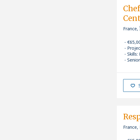
Chef
Cent
France, 
€65,0
Proje
Skills
:
Senior
Res
France, 