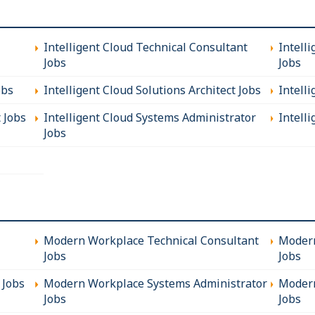
* Très bonn
-Animer des 
* Expérienc
clients.
* Bonne com
Intelligent Cloud Technical Consultant
Intell
processus o
-Rédiger les
* Capacité à
Jobs
Jobs
étroitement 
* Anglais pr
* Leadership
obs
Intelligent Cloud Solutions Architect Jobs
Intell
-Paramétrer
de tests (uni
Les plus du
t Jobs
Intelligent Cloud Systems Administrator
Intelli
Jobs
-Participer 
* Environne
formation e
* Forte visi
* Projets in
-Apporter un
* Dimension
dans une lo
* Flexibilité 
pratiques ER
* Package at
-Être force 
Modern Workplace Technical Consultant
Modern
cohérence gl
Jobs
Jobs
 Jobs
Modern Workplace Systems Administrator
Modern
Jobs
Jobs
Profil recher