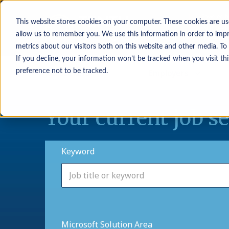
This website stores cookies on your computer. These cookies are us
allow us to remember you. We use this information in order to imp
metrics about our visitors both on this website and other media. To
If you decline, your information won’t be tracked when you visit th
Job seekers
Employers
preference not to be tracked.
Your current job s
Keyword
Microsoft Solution Area