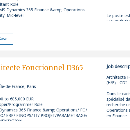
ltant Role
MS Dynamics 365 Finance &amp; Operations
ity: Mid-level
Le poste est
CDI exclusiv
télétravail.
Save
Des déplacem
itecte Fonctionnel D365
Job descri
Vous pourrez
Architecte 
(H/F) - CDI
Île-de-France, Paris
Votre rôle :
Dans le cadr
00 to €85,000 EUR
spécialisé d
En tant que 
oper/Programmer Role
recherche u
sur l'ensemb
Dynamics 365 Finance &amp; Operations/ FO/
Operations s
accompagnant
O/ ERP/ FINOPS/ IT/ PROJET/PARAMETRAGE/
en Finance.
de leurs pro
MENTATION
ity: Mid-level
Missions