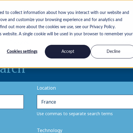
ed to collect information about how you interact with our website and
rove and customize your browsing experience and for analytics and
 find out more about the cookies we use, see our Privacy Policy.
is website. A single cookie will be used in your browser to remember your
Insights
Work for us
Contact
Cookies settings
Accept
Decline
earch
Location
Use commas to separate search terms
Technology