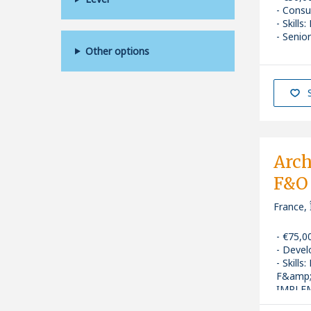
Consu
Skills
:
Senior
Other options
Arch
F&O
France, 
€75,0
Devel
Skills
:
F&amp;
IMPLE
Senior