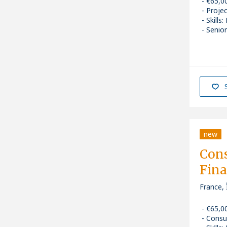
€65,0
Proje
Skills
:
Senior
new
Cons
Fina
France, 
€65,0
Consu