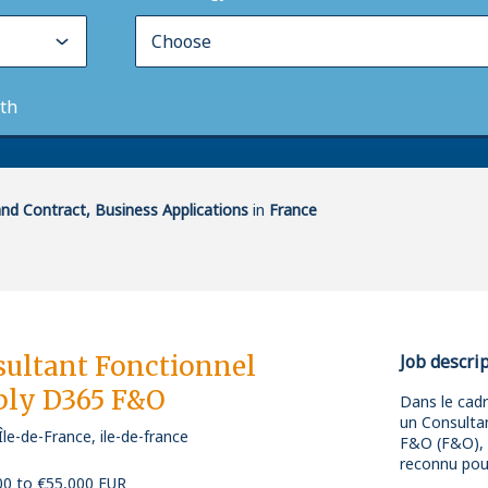
th
d Contract, Business Applications
in
France
ultant Fonctionnel
Job descri
ply D365 F&O
Dans le cadr
un Consulta
Île-de-France, ile-de-france
F&O (F&O), 
reconnu pour
00 to €55,000 EUR