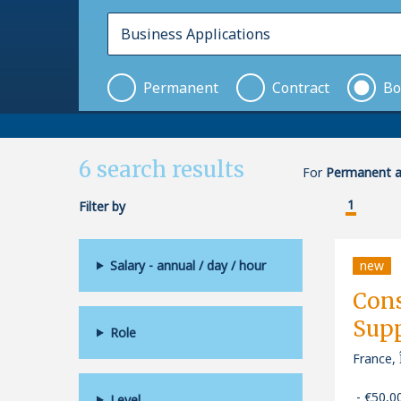
Permanent
Contract
Bo
6
search results
For
Permanent an
1
Filter by
Salary - annual / day / hour
new
Cons
Sup
Role
France, 
€50,0
Level