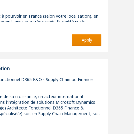
 à pourvoir en France (selon votre localisation), en
ement, avec une très grande flexibilité sur le
Apply
ents ponctuels en clientèle sont à prévoir.
ption
 intervenir sur des phases projets & TMA.
Fonctionnel D365 F&O - Supply Chain ou Finance
e de sa croissance, un acteur international
ans l'intégration de solutions Microsoft Dynamics
Consultant Fonctionnel Supply, vous interviendrez
n(e) Architecte Fonctionnel D365 Finance &
le du cycle de vie des projets Dynamics 365 F&O, en
pécialisé(e) soit en Supply Chain Management, soit
 les clients dans la mise en place et l'optimisation
cessus Supply Chain.