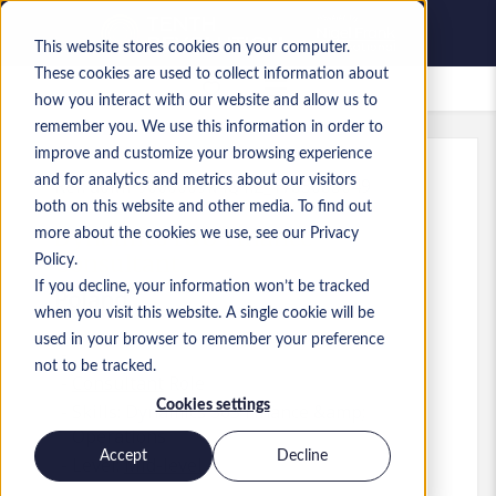
This website stores cookies on your computer.
These cookies are used to collect information about
Saved Jobs
how you interact with our website and allow us to
remember you. We use this information in order to
improve and customize your browsing experience
and for analytics and metrics about our visitors
Ref
:
a0MP9000009k4Q1.2_1783083649
both on this website and other media. To find out
Dynamics F&O Finance
more about the cookies we use, see our Privacy
Consultant
Policy.
If you decline, your information won’t be tracked
Poland
when you visit this website. A single cookie will be
used in your browser to remember your preference
not to be tracked.
Consultant
Role
Cookies settings
Skills: Dynamics 365 Finance &amp;
Operations
Accept
Decline
Level:
Mid-level