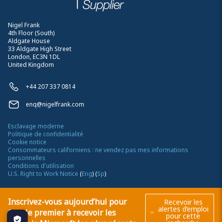
Nigel Frank
4th Floor (South)
Aldgate House
33 Aldgate High Street
London, EC3N 1DL
United Kingdom
+44 207 337 0814
enq@nigelfrank.com
Esclavage moderne
Politique de confidentialité
Cookie notice
Consommateurs californiens : ne vendez pas mes informations
personnelles
Conditions d'utilisation
U.S. Right to Work Notice
(
Eng
)
(
Sp
)
©
2026
Nigel Frank
Inscrivez-vous aujourd’hui pour
Recevoir les
alertes d’emploi
être le premier à recevoir les
pour cette