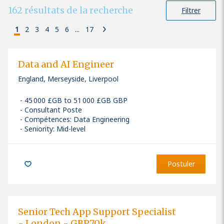
162
résultats de la recherche
Filtrer
1
2
3
4
5
6
...
17
Data and AI Engineer
England, Merseyside, Liverpool
45 000 £GB to 51 000 £GB GBP
Consultant Poste
Compétences
:
Data Engineering
Seniority: Mid-level
Postuler
Senior Tech App Support Specialist
- London - GBP70k