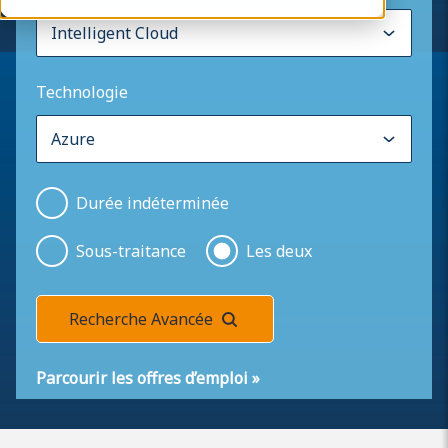
Technologie
Durée indéterminée
Sous-traitance
Les deux
Recherche Avancée
Parcourir les offres d’emploi
»