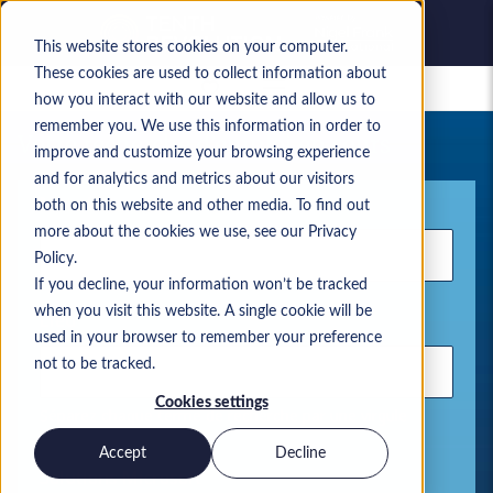
This website stores cookies on your computer.
These cookies are used to collect information about
Offres d’emploi enregistrées
how you interact with our website and allow us to
remember you. We use this information in order to
Votre recherche d’emploi en cours
improve and customize your browsing experience
and for analytics and metrics about our visitors
Mot-clé
both on this website and other media. To find out
more about the cookies we use, see our Privacy
Policy.
If you decline, your information won’t be tracked
when you visit this website. A single cookie will be
Lieu
used in your browser to remember your preference
not to be tracked.
Cookies settings
Séparez chaque terme de recherche par une virgule
Accept
Decline
Solutions Microsoft