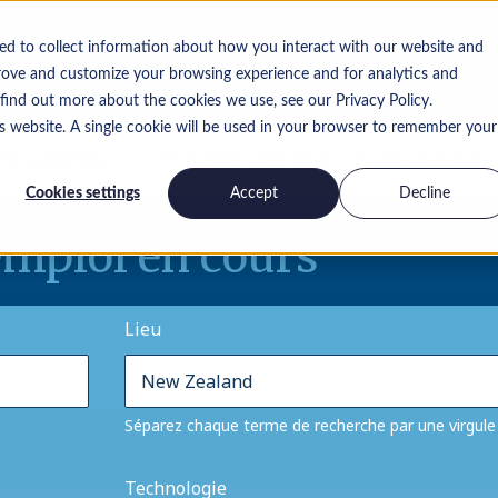
ed to collect information about how you interact with our website and
Offres
rove and customize your browsing experience and for analytics and
 find out more about the cookies we use, see our Privacy Policy.
is website. A single cookie will be used in your browser to remember your
Perspectives
Travailler chez nous
Contactez-nous
Cookies settings
Accept
Decline
emploi en cours
Lieu
Séparez chaque terme de recherche par une virgule
Technologie