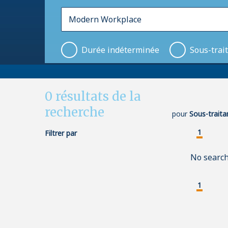
Durée indéterminée
Sous-trai
0
résultats de la
recherche
pour
Sous-trait
1
Filtrer par
No search
1