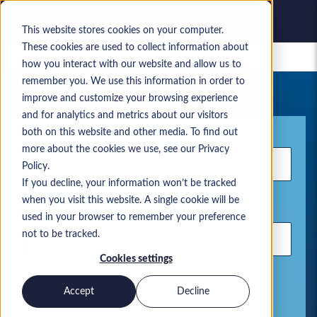
This website stores cookies on your computer.
These cookies are used to collect information about
Offres d’emploi enregistrées
how you interact with our website and allow us to
remember you. We use this information in order to
Votre recherche d’emploi en cours
improve and customize your browsing experience
and for analytics and metrics about our visitors
Mot-clé
both on this website and other media. To find out
more about the cookies we use, see our Privacy
Policy.
If you decline, your information won’t be tracked
when you visit this website. A single cookie will be
Lieu
used in your browser to remember your preference
not to be tracked.
Cookies settings
Séparez chaque terme de recherche par une virgule
Accept
Decline
Solutions Microsoft