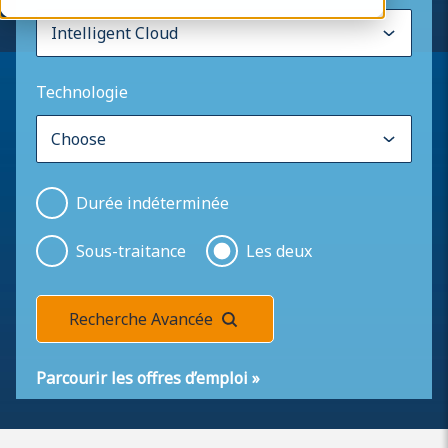
Technologie
Durée indéterminée
Sous-traitance
Les deux
Recherche Avancée
Parcourir les offres d’emploi
»