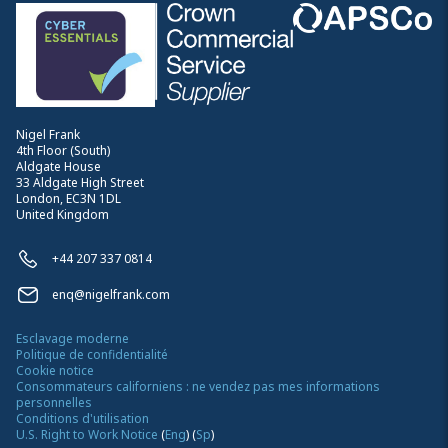
Nigel Frank
4th Floor (South)
Aldgate House
33 Aldgate High Street
London, EC3N 1DL
United Kingdom
+44 207 337 0814
enq@nigelfrank.com
Esclavage moderne
Politique de confidentialité
Cookie notice
Consommateurs californiens : ne vendez pas mes informations
personnelles
Conditions d'utilisation
U.S. Right to Work Notice
(
Eng
)
(
Sp
)