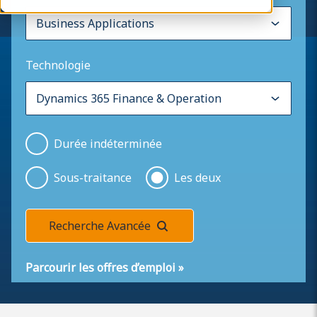
Technologie
Durée indéterminée
Sous-traitance
Les deux
Recherche Avancée
Parcourir les offres d’emploi
»