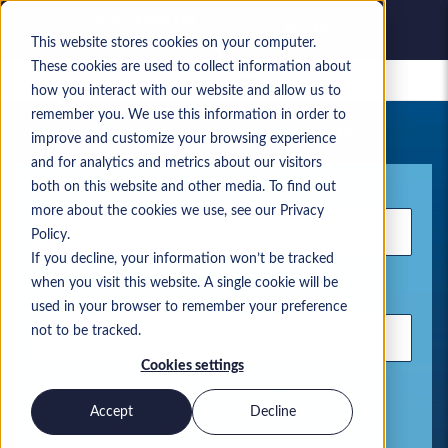
This website stores cookies on your computer.
These cookies are used to collect information about
Offres d’emploi enregistrées
how you interact with our website and allow us to
remember you. We use this information in order to
Votre recherche d’emploi en cours
improve and customize your browsing experience
and for analytics and metrics about our visitors
Mot-clé
both on this website and other media. To find out
more about the cookies we use, see our Privacy
Policy.
If you decline, your information won’t be tracked
when you visit this website. A single cookie will be
Lieu
used in your browser to remember your preference
not to be tracked.
Cookies settings
Séparez chaque terme de recherche par une virgule
Accept
Decline
Solutions Microsoft