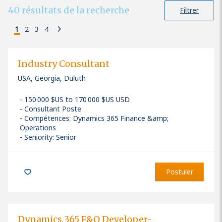
40
résultats de la recherche
Filtrer
1
2
3
4
Industry Consultant
USA, Georgia, Duluth
150 000 $US to 170 000 $US USD
Consultant Poste
Compétences
:
Dynamics 365 Finance &amp;
Operations
Seniority: Senior
Postuler
Dynamics 365 F&O Developer-