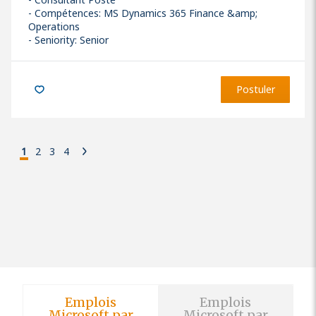
Compétences
:
MS Dynamics 365 Finance &amp;
Operations
Seniority: Senior
Postuler
1
2
3
4
Emplois
Emplois
Microsoft par
Microsoft par