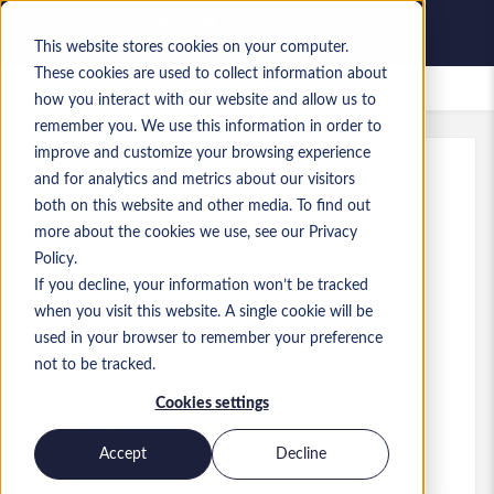
This website stores cookies on your computer.
These cookies are used to collect information about
Offres d’emploi enregistrées
how you interact with our website and allow us to
remember you. We use this information in order to
improve and customize your browsing experience
and for analytics and metrics about our visitors
Réf.
:
a0MaA000000qecT.1_1782225047
both on this website and other media. To find out
Controller
more about the cookies we use, see our Privacy
Policy.
USA
If you decline, your information won’t be tracked
when you visit this website. A single cookie will be
120 000 $US to 150 000 $US USD
used in your browser to remember your preference
Other
Poste
not to be tracked.
Compétences: Dynamics 365 Business
Cookies settings
Central, D365 BC, Controller, Audit,
Accounting Manager, Assistant Controller
Accept
Decline
Niveau:
Senior