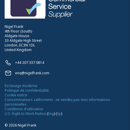
Nigel Frank
4th Floor (South)
Aldgate House
33 Aldgate High Street
London, EC3N 1DL
United Kingdom
+44 207 337 0814
enq@nigelfrank.com
Esclavage moderne
Politique de confidentialité
Cookie notice
Consommateurs californiens : ne vendez pas mes informations
personnelles
Conditions d'utilisation
U.S. Right to Work Notice
(
Eng
)
(
Sp
)
©
2026
Nigel Frank