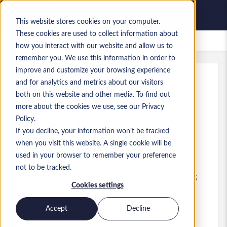
This website stores cookies on your computer.
These cookies are used to collect information about
Offres d’emploi enregistrées
how you interact with our website and allow us to
remember you. We use this information in order to
improve and customize your browsing experience
and for analytics and metrics about our visitors
Réf.
:
a0MaA000000f4MD.3_1781878528
both on this website and other media. To find out
Head of ERP / F&O
more about the cookies we use, see our Privacy
Policy.
Sweden
If you decline, your information won’t be tracked
when you visit this website. A single cookie will be
80 000 SEK to 80 000 SEK SEK
used in your browser to remember your preference
Other
Poste
not to be tracked.
Compétences: Dynamics 365 Finance &amp;
Cookies settings
Operations
Niveau:
Senior
Accept
Decline