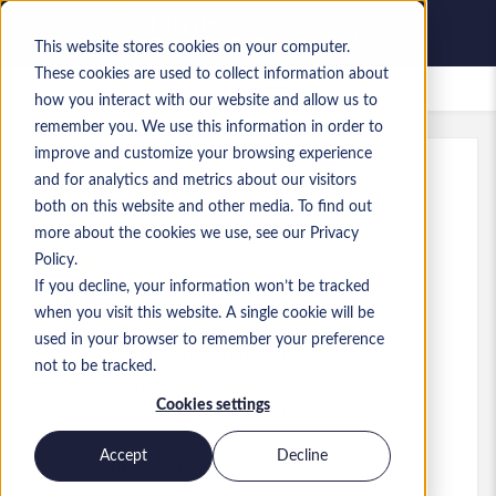
This website stores cookies on your computer.
These cookies are used to collect information about
Offres d’emploi enregistrées
how you interact with our website and allow us to
remember you. We use this information in order to
improve and customize your browsing experience
and for analytics and metrics about our visitors
Réf.
:
a0MP900000A7LWb.1_1783602135
both on this website and other media. To find out
D365 CE Field Service Business
more about the cookies we use, see our Privacy
Analyst
Policy.
If you decline, your information won’t be tracked
USA
when you visit this website. A single cookie will be
used in your browser to remember your preference
140 000 $US to 150 000 $US USD
not to be tracked.
Administrator
Poste
Cookies settings
Compétences: MS Dynamics 365 Field
Service
Accept
Decline
Niveau:
Mid-level