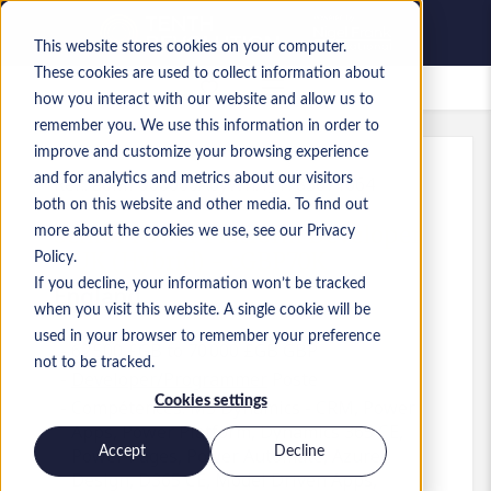
This website stores cookies on your computer.
These cookies are used to collect information about
Offres d’emploi enregistrées
how you interact with our website and allow us to
remember you. We use this information in order to
improve and customize your browsing experience
and for analytics and metrics about our visitors
Réf.
:
a0MP900000A6yWn.1_1783071664
both on this website and other media. To find out
Senior Power Platform Developer
more about the cookies we use, see our Privacy
- UK (Hybrid) - cGBP70K
Policy.
If you decline, your information won’t be tracked
England
when you visit this website. A single cookie will be
used in your browser to remember your preference
62 500 £GB to 70 000 £GB GBP
not to be tracked.
Developer/Programmer
Poste
Cookies settings
Compétences: MS Dynamics - CRM, Power
Apps, Power Platform, Dynamics 365 CE,
Accept
Decline
Power Pages, Power Automate, Azure,
Design, D365 CE, Model Driven Apps,