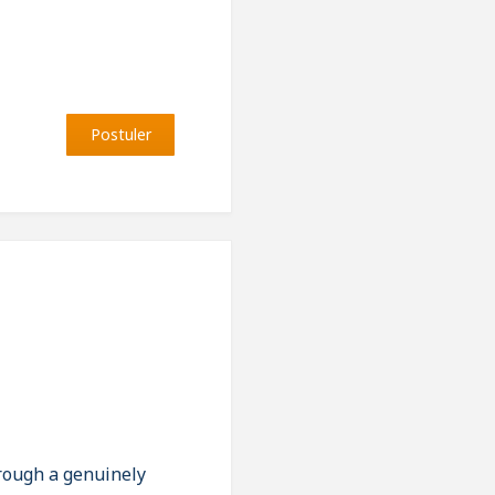
Postuler
rough a genuinely