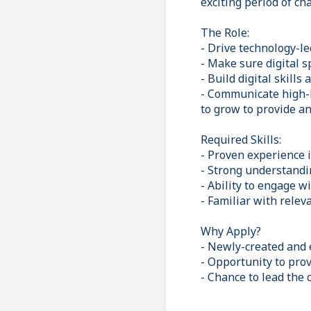
exciting period of ch
The Role:
- Drive technology-l
- Make sure digital s
- Build digital skill
- Communicate high-le
to grow to provide a
Required Skills:
- Proven experience i
- Strong understandi
- Ability to engage w
- Familiar with relev
Why Apply?
- Newly-created and e
- Opportunity to prov
- Chance to lead the 