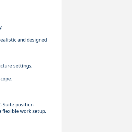
y.
realistic and designed
cture settings.
scope.
-Suite position.
 flexible work setup.