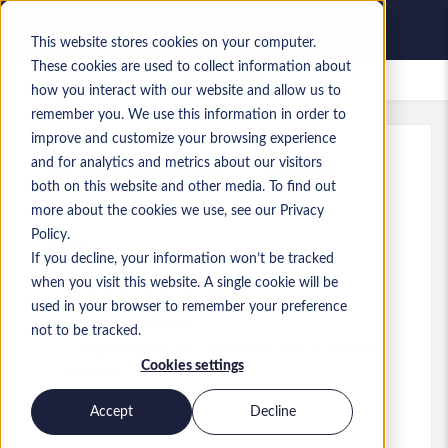
This website stores cookies on your computer.
These cookies are used to collect information about
Offres d’emploi enregistrées
how you interact with our website and allow us to
remember you. We use this information in order to
improve and customize your browsing experience
and for analytics and metrics about our visitors
Réf.
:
a0MP900000A3WLl.1_1780782669
both on this website and other media. To find out
Dynamics GP & BC Consultant
more about the cookies we use, see our Privacy
Policy.
USA
If you decline, your information won’t be tracked
when you visit this website. A single cookie will be
70 $US to 90 $US USD
used in your browser to remember your preference
Consultant
Poste
not to be tracked.
Compétences: MS Dynamics 365 Business
Cookies settings
Central
Niveau:
Senior
Accept
Decline