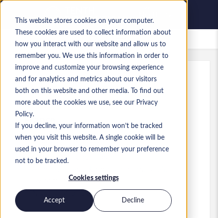
This website stores cookies on your computer.
These cookies are used to collect information about
Offres d’emploi enregistrées
how you interact with our website and allow us to
remember you. We use this information in order to
improve and customize your browsing experience
and for analytics and metrics about our visitors
Réf.
:
a0MP900000A2xFx.3_1779953323
both on this website and other media. To find out
Manager ERP D365
more about the cookies we use, see our Privacy
Policy.
France
If you decline, your information won’t be tracked
when you visit this website. A single cookie will be
65 000 € to 75 000 € EUR
used in your browser to remember your preference
Project Manager
Poste
not to be tracked.
Compétences: F&amp;O, finops, D365,
Cookies settings
Dynamics, ERP, AX
Niveau:
Mid-level
Accept
Decline