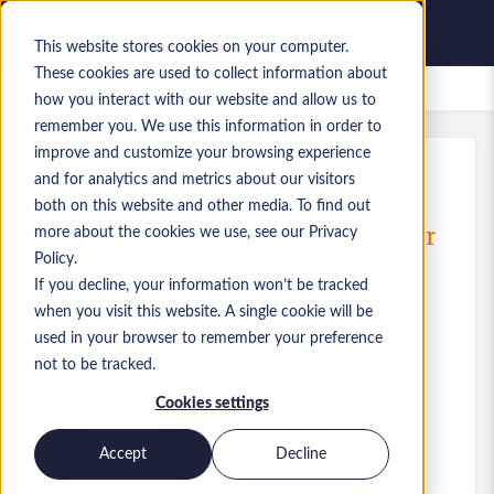
This website stores cookies on your computer.
These cookies are used to collect information about
Offres d’emploi enregistrées
how you interact with our website and allow us to
remember you. We use this information in order to
improve and customize your browsing experience
and for analytics and metrics about our visitors
Réf.
:
a0MP9000009vPm5.19_1780486892
both on this website and other media. To find out
Senior Data Engineering Manager
more about the cookies we use, see our Privacy
- Databricks - London
Policy.
If you decline, your information won’t be tracked
England
when you visit this website. A single cookie will be
used in your browser to remember your preference
100 000 £GB to 110 000 £GB GBP
not to be tracked.
Practice Lead
Poste
Cookies settings
Compétences: Senior Data Engineering
Manager - Databricks - London
Accept
Decline
Niveau:
Senior