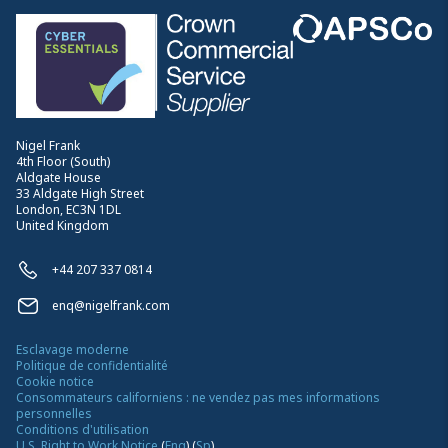
Nigel Frank
4th Floor (South)
Aldgate House
33 Aldgate High Street
London, EC3N 1DL
United Kingdom
+44 207 337 0814
enq@nigelfrank.com
Esclavage moderne
Politique de confidentialité
Cookie notice
Consommateurs californiens : ne vendez pas mes informations
personnelles
Conditions d'utilisation
U.S. Right to Work Notice
(
Eng
)
(
Sp
)