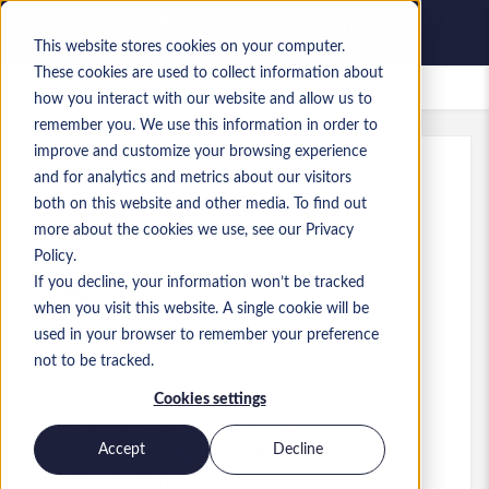
This website stores cookies on your computer.
These cookies are used to collect information about
Offres d’emploi enregistrées
how you interact with our website and allow us to
remember you. We use this information in order to
improve and customize your browsing experience
and for analytics and metrics about our visitors
Réf.
:
a0MP9000009l6j7.3_1778778725
both on this website and other media. To find out
Business Central Techno-
more about the cookies we use, see our Privacy
Functional Consultant
Policy.
If you decline, your information won’t be tracked
USA
when you visit this website. A single cookie will be
used in your browser to remember your preference
75 $US to 100 $US USD
not to be tracked.
Consultant
Poste
Cookies settings
Compétences: Dynamics 365 Business
Central, D365 BC, Techno-Functional
Accept
Decline
Consultant, Dynamics BC
Niveau:
Mid-level