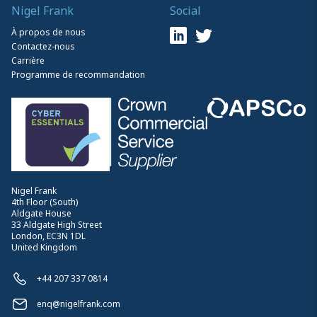
Nigel Frank
Social
À propos de nous
Contactez-nous
Carrière
Programme de recommandation
Nigel Frank
4th Floor (South)
Aldgate House
33 Aldgate High Street
London, EC3N 1DL
United Kingdom
+44 207 337 0814
enq@nigelfrank.com