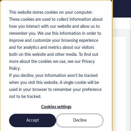
This website stores cookies on your computer.
These cookies are used to collect information about
Offres d’emploi enregistrées
how you interact with our website and allow us to
remember you. We use this information in order to
improve and customize your browsing experience
and for analytics and metrics about our visitors
Réf.
:
a0MP9000009edjp.2_1780395259
both on this website and other media. To find out
Account Manager
more about the cookies we use, see our Privacy
Policy.
England
If you decline, your information won’t be tracked
when you visit this website. A single cookie will be
60 000 £GB to 65 000 £GB GBP
used in your browser to remember your preference
Sales
Poste
not to be tracked.
Compétences: Dynamics 365 Business
Cookies settings
Central
Niveau:
Senior
Accept
Decline