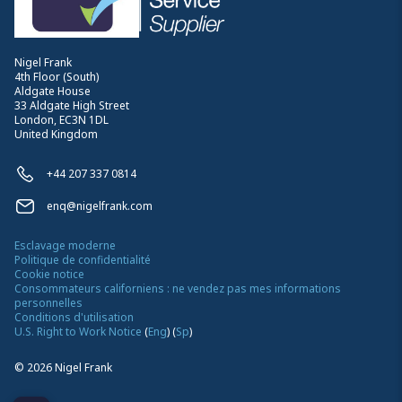
Nigel Frank
4th Floor (South)
Aldgate House
33 Aldgate High Street
London, EC3N 1DL
United Kingdom
+44 207 337 0814
enq@nigelfrank.com
Esclavage moderne
Politique de confidentialité
Cookie notice
Consommateurs californiens : ne vendez pas mes informations
personnelles
Conditions d'utilisation
U.S. Right to Work Notice
(
Eng
)
(
Sp
)
©
2026
Nigel Frank