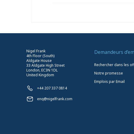
Nigel Frank
Demandeurs d’em
4th Floor (South)
Aldgate House
Rechercher dans les of
33 Aldgate High Street
London, EC3N 1DL
Notre promesse
United Kingdom
Emplois par Email
+44 207 337 0814
enq@nigelfrank.com