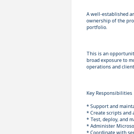
A well-established a
ownership of the pro
portfolio.
This is an opportunit
broad exposure to mo
operations and clien
Key Responsibilities
* Support and mainta
* Create scripts and
* Test, deploy, and m
* Administer Microso
* Coordinate with sen