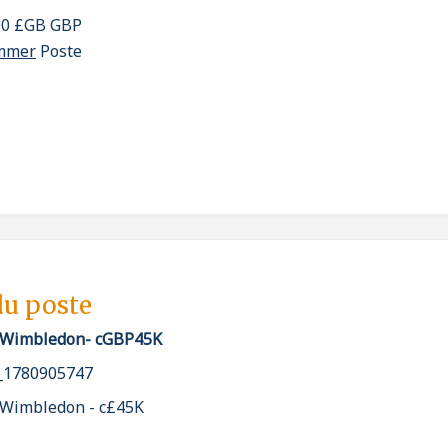
000 £GB GBP
ammer
Poste
du poste
- Wimbledon- cGBP45K
_1780905747
- Wimbledon - c£45K