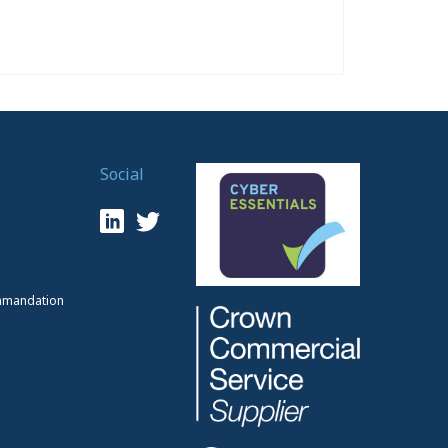
Social
mmandation