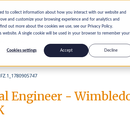
ed to collect information about how you interact with our website and
Offres
rove and customize your browsing experience and for analytics and
 find out more about the cookies we use, see our Privacy Policy.
is website. A single cookie will be used in your browser to remember your
Perspectives
Travailler chez nous
Contactez-nous
Cookies settings
Accept
Decline
FZ.1_1780905747
al Engineer - Wimbled
K