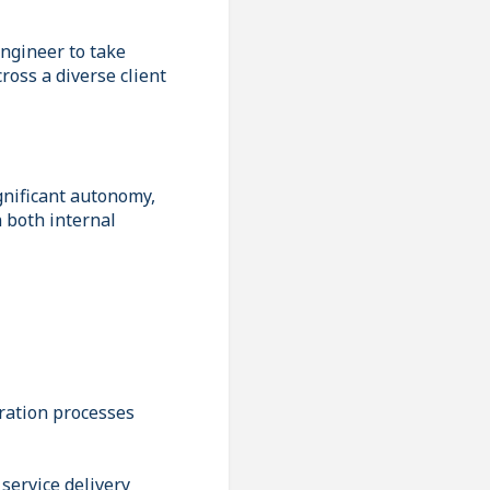
Engineer to take
oss a diverse client
ignificant autonomy,
 both internal
tration processes
 service delivery