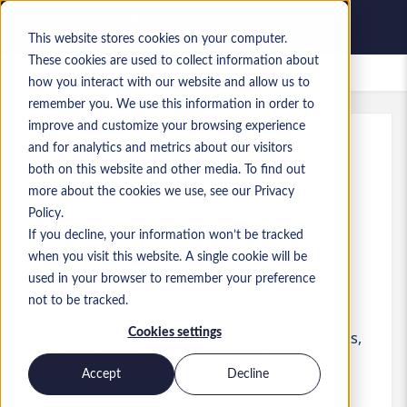
This website stores cookies on your computer.
These cookies are used to collect information about
Offres d’emploi enregistrées
how you interact with our website and allow us to
remember you. We use this information in order to
improve and customize your browsing experience
and for analytics and metrics about our visitors
Réf.
:
a0M1i000000la4J.1_1779367170
both on this website and other media. To find out
Solutions Delivery Consultant -
more about the cookies we use, see our Privacy
Hybrid (Winchester) - cGBP60K
Policy.
If you decline, your information won’t be tracked
England
when you visit this website. A single cookie will be
used in your browser to remember your preference
50 000 £GB to 60 000 £GB GBP
not to be tracked.
Consultant
Poste
Cookies settings
Compétences: D365, Client facing, Solutions,
App Development, Power Platform, BA,
Accept
Decline
Consultant
Niveau:
Mid-level