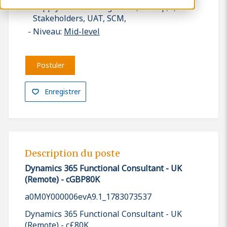
Supply Chain Management, F&amp;O,
Stakeholders, UAT, SCM,
Niveau:
Mid-level
Postuler
Enregistrer
Description du poste
Dynamics 365 Functional Consultant - UK
(Remote) - cGBP80K
a0M0Y000006evA9.1_1783073537
Dynamics 365 Functional Consultant - UK
(Remote) - c£80K