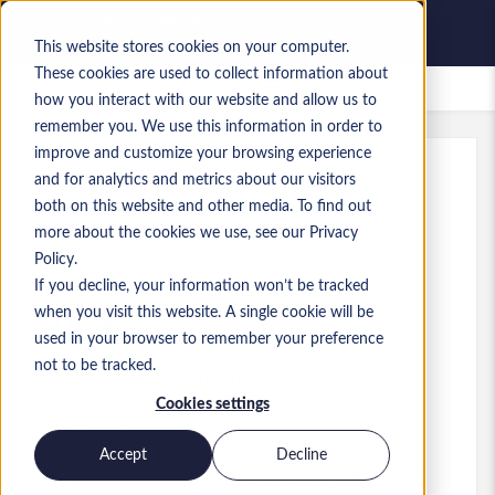
This website stores cookies on your computer.
These cookies are used to collect information about
Offres d’emploi enregistrées
how you interact with our website and allow us to
remember you. We use this information in order to
improve and customize your browsing experience
and for analytics and metrics about our visitors
Réf.
:
a0M0Y000006evA9.1_1783073537
both on this website and other media. To find out
Dynamics 365 Functional
more about the cookies we use, see our Privacy
Consultant - UK (Remote) -
Policy.
cGBP80K
If you decline, your information won’t be tracked
when you visit this website. A single cookie will be
England
used in your browser to remember your preference
not to be tracked.
70 000 £GB to 80 000 £GB GBP
Cookies settings
Consultant
Poste
Compétences: D365 Functional Consultant,
Accept
Decline
Dynamics 365, CE, Customer Engagement,
CE Applications, Sales, Customer Insights,