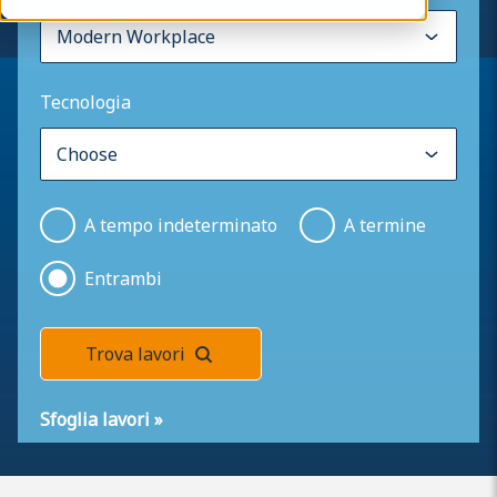
Tecnologia
A tempo indeterminato
A termine
Entrambi
Trova lavori
Sfoglia lavori
»