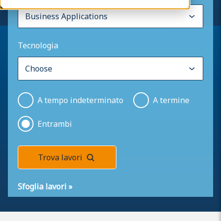
Tecnologia
A tempo indeterminato
A termine
Entrambi
Trova lavori
Sfoglia lavori
»