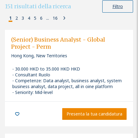
151
risultati della ricerca
Filtro
1
2
3
4
5
6
...
16
(Senior) Business Analyst - Global
Project - Perm
Hong Kong, New Territories
30.000 HKD to 35.000 HKD HKD
Consultant Ruolo
Competenze
:
Data analyst, business analyst, system
business analsyt, data project, all in oine platform
Seniority: Mid-level
Presenta la tua candidatura