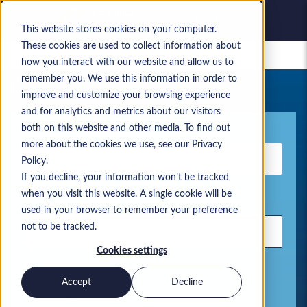
This website stores cookies on your computer.
These cookies are used to collect information about
Lavori salvati
how you interact with our website and allow us to
remember you. We use this information in order to
La tua attuale ricerca di lavoro
improve and customize your browsing experience
and for analytics and metrics about our visitors
Parola chiave
both on this website and other media. To find out
more about the cookies we use, see our Privacy
Policy.
If you decline, your information won’t be tracked
when you visit this website. A single cookie will be
Ubicazione
used in your browser to remember your preference
not to be tracked.
Cookies settings
Usa le virgole per separare i termini di ricerca
Accept
Decline
Soluzioni Microsoft