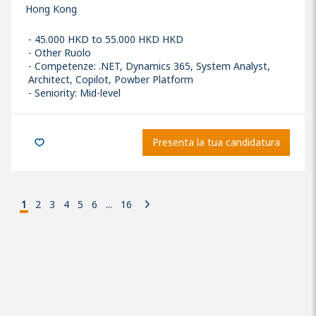
Hong Kong
45.000 HKD to 55.000 HKD HKD
Other Ruolo
Competenze
:
.NET, Dynamics 365, System Analyst,
Architect, Copilot, Powber Platform
Seniority: Mid-level
Presenta la tua candidatura
1
2
3
4
5
6
...
16