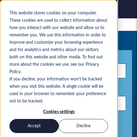
This website stores cookies on your computer.
These cookies are used to collect information about
Lavori salvati
how you interact with our website and allow us to
remember you. We use this information in order to
La tua attuale ricerca di lavoro
improve and customize your browsing experience
and for analytics and metrics about our visitors
Parola chiave
both on this website and other media. To find out
more about the cookies we use, see our Privacy
Policy.
If you decline, your information won’t be tracked
when you visit this website. A single cookie will be
Ubicazione
used in your browser to remember your preference
not to be tracked.
Cookies settings
Usa le virgole per separare i termini di ricerca
Accept
Decline
Soluzioni Microsoft