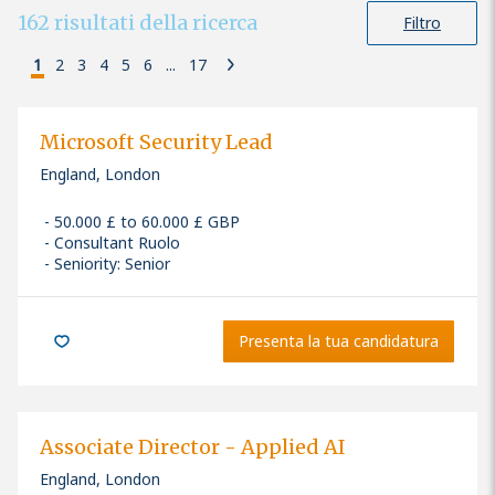
162
risultati della ricerca
Filtro
1
2
3
4
5
6
...
17
Microsoft Security Lead
England, London
50.000 £ to 60.000 £ GBP
Consultant Ruolo
Seniority: Senior
Presenta la tua candidatura
Associate Director - Applied AI
England, London