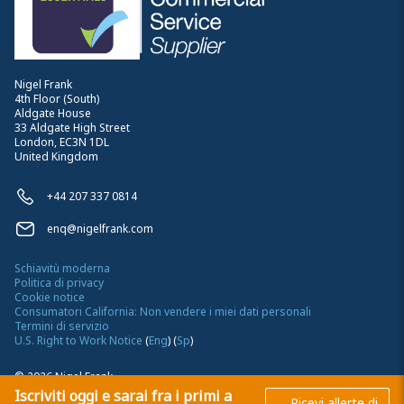
Nigel Frank
4th Floor (South)
Aldgate House
33 Aldgate High Street
London, EC3N 1DL
United Kingdom
+44 207 337 0814
enq@nigelfrank.com
Schiavitù moderna
Politica di privacy
Cookie notice
Consumatori California: Non vendere i miei dati personali
Termini di servizio
U.S. Right to Work Notice
(
Eng
)
(
Sp
)
©
2026
Nigel Frank
Iscriviti oggi e sarai fra i primi a
Ricevi allerte di