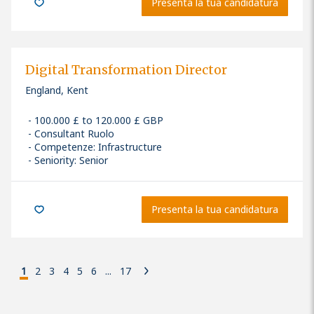
Presenta la tua candidatura
Digital Transformation Director
England, Kent
100.000 £ to 120.000 £ GBP
Consultant Ruolo
Competenze
:
Infrastructure
Seniority: Senior
Presenta la tua candidatura
1
2
3
4
5
6
...
17