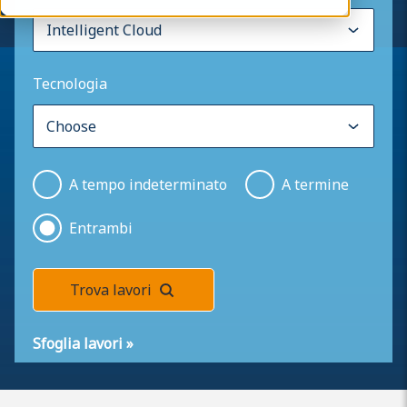
Tecnologia
A tempo indeterminato
A termine
Entrambi
Trova lavori
Sfoglia lavori
»