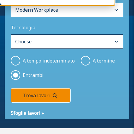
Tecnologia
A tempo indeterminato
A termine
Entrambi
Trova lavori
Sfoglia lavori
»