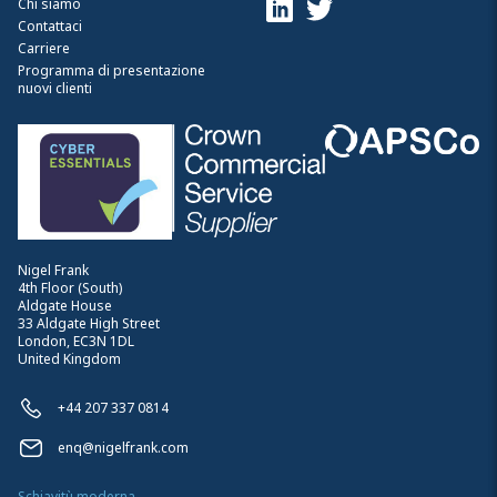
Chi siamo
Contattaci
Carriere
Programma di presentazione
nuovi clienti
Nigel Frank
4th Floor (South)
Aldgate House
33 Aldgate High Street
London, EC3N 1DL
United Kingdom
+44 207 337 0814
enq@nigelfrank.com
Schiavitù moderna