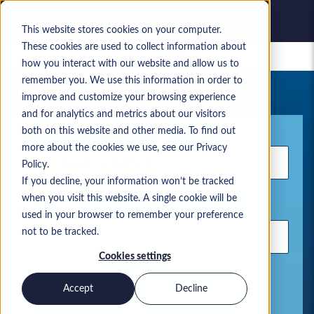
This website stores cookies on your computer.
These cookies are used to collect information about
Lavori salvati
how you interact with our website and allow us to
remember you. We use this information in order to
La tua attuale ricerca di lavoro
improve and customize your browsing experience
and for analytics and metrics about our visitors
Parola chiave
both on this website and other media. To find out
more about the cookies we use, see our Privacy
Policy.
If you decline, your information won’t be tracked
when you visit this website. A single cookie will be
Ubicazione
used in your browser to remember your preference
not to be tracked.
Cookies settings
Usa le virgole per separare i termini di ricerca
Accept
Decline
Soluzioni Microsoft