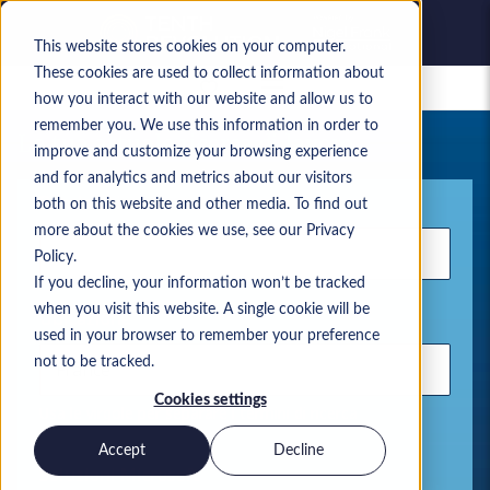
This website stores cookies on your computer.
These cookies are used to collect information about
Lavori salvati
how you interact with our website and allow us to
remember you. We use this information in order to
La tua attuale ricerca di lavoro
improve and customize your browsing experience
and for analytics and metrics about our visitors
Parola chiave
both on this website and other media. To find out
more about the cookies we use, see our Privacy
Policy.
If you decline, your information won’t be tracked
when you visit this website. A single cookie will be
Ubicazione
used in your browser to remember your preference
not to be tracked.
Cookies settings
Usa le virgole per separare i termini di ricerca
Accept
Decline
Soluzioni Microsoft