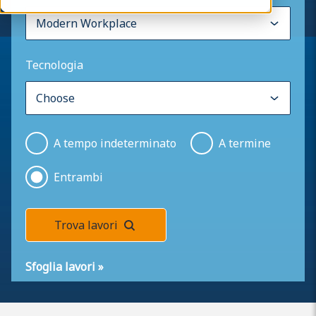
Tecnologia
A tempo indeterminato
A termine
Entrambi
Trova lavori
Sfoglia lavori
»