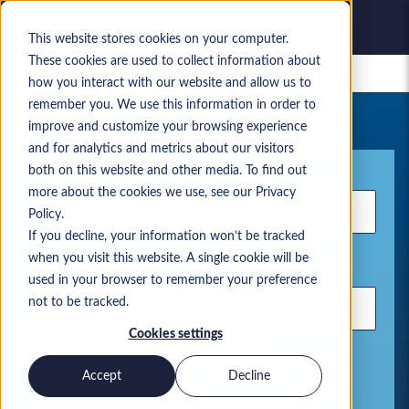
This website stores cookies on your computer.
These cookies are used to collect information about
Lavori salvati
how you interact with our website and allow us to
remember you. We use this information in order to
La tua attuale ricerca di lavoro
improve and customize your browsing experience
and for analytics and metrics about our visitors
Parola chiave
both on this website and other media. To find out
more about the cookies we use, see our Privacy
Policy.
If you decline, your information won’t be tracked
when you visit this website. A single cookie will be
Ubicazione
used in your browser to remember your preference
not to be tracked.
Cookies settings
Usa le virgole per separare i termini di ricerca
Accept
Decline
Soluzioni Microsoft