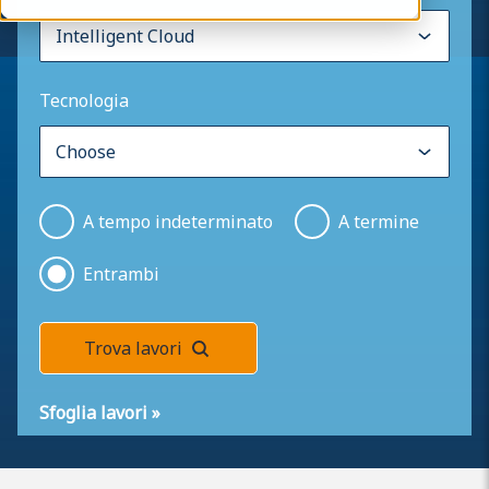
Tecnologia
A tempo indeterminato
A termine
Entrambi
Trova lavori
Sfoglia lavori
»