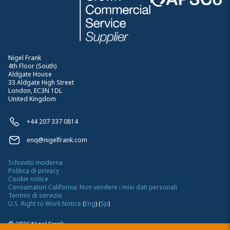
Nigel Frank
4th Floor (South)
Aldgate House
33 Aldgate High Street
London, EC3N 1DL
United Kingdom
+44 207 337 0814
enq@nigelfrank.com
Schiavitù moderna
Politica di privacy
Cookie notice
Consumatori California: Non vendere i miei dati personali
Termini di servizio
U.S. Right to Work Notice
(
Eng
)
(
Sp
)
©
2026
Nigel Frank