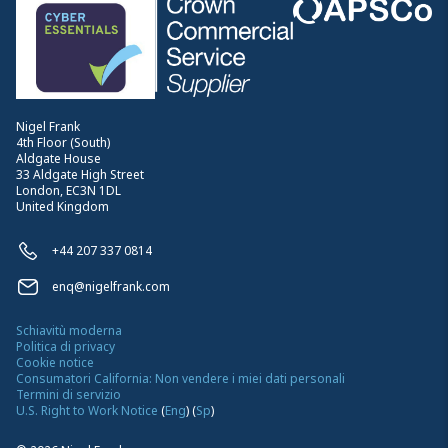
Nigel Frank
4th Floor (South)
Aldgate House
33 Aldgate High Street
London, EC3N 1DL
United Kingdom
+44 207 337 0814
enq@nigelfrank.com
Schiavitù moderna
Politica di privacy
Cookie notice
Consumatori California: Non vendere i miei dati personali
Termini di servizio
U.S. Right to Work Notice
(
Eng
)
(
Sp
)