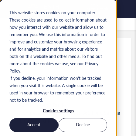
This website stores cookies on your computer.
These cookies are used to collect information about
Lavori salvati
how you interact with our website and allow us to
remember you. We use this information in order to
improve and customize your browsing experience
and for analytics and metrics about our visitors
Rif.
:
a0MP900000A7LWb.1_1783602135
both on this website and other media. To find out
D365 CE Field Service Business
more about the cookies we use, see our Privacy
Analyst
Policy.
If you decline, your information won’t be tracked
USA
when you visit this website. A single cookie will be
used in your browser to remember your preference
140.000 USD to 150.000 USD USD
not to be tracked.
Administrator
Ruolo
Cookies settings
Competenze: MS Dynamics 365 Field Service
Livello:
Mid-level
Accept
Decline