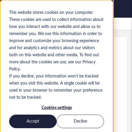
This website stores cookies on your computer.
These cookies are used to collect information about
Lavori salvati
how you interact with our website and allow us to
remember you. We use this information in order to
improve and customize your browsing experience
and for analytics and metrics about our visitors
Rif.
:
a0MP900000A3LWn.2_1780479043
both on this website and other media. To find out
Desarrollador/a MS Dynamics 365
more about the cookies we use, see our Privacy
Business Central
Policy.
If you decline, your information won’t be tracked
Spain
when you visit this website. A single cookie will be
used in your browser to remember your preference
not to be tracked.
Developer/Programmer
Ruolo
Cookies settings
Competenze: MS Dynamics 365 Business
Central, dynamics NAV, NAVISION, ERP,
Accept
Decline
desarrollador, programador, Microsoft, MS,
consultor funcional, business analyst,