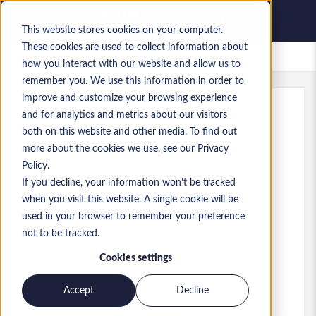
This website stores cookies on your computer.
These cookies are used to collect information about
Lavori salvati
how you interact with our website and allow us to
remember you. We use this information in order to
improve and customize your browsing experience
and for analytics and metrics about our visitors
Rif.
:
a0MP900000A18sD.2_1778791859
both on this website and other media. To find out
F&O Consultant
more about the cookies we use, see our Privacy
Policy.
USA
If you decline, your information won’t be tracked
when you visit this website. A single cookie will be
60 USD to 65 USD USD
used in your browser to remember your preference
Consultant
Ruolo
not to be tracked.
Competenze: MS Dynamics 365 Finance
Cookies settings
&amp; Operations
Livello:
Mid-level
Accept
Decline