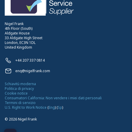
Nigel Frank
4th Floor (South)
Aldgate House
33 Aldgate High Street
London, EC3N 1DL
United Kingdom
+44 207 337 0814
enq@nigelfrank.com
Schiavitù moderna
Politica di privacy
Cookie notice
Consumatori California: Non vendere i miei dati personali
Termini di servizio
U.S. Right to Work Notice
(
Eng
)
(
Sp
)
©
2026
Nigel Frank