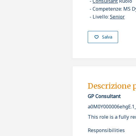
Consultant
Ruolo
Competenze: MS Dy
Livello:
Senior
Salva
Descrizione 
GP Consultant
a0M0Y000006ehgE.1
This role is a fully 
Responsibilities