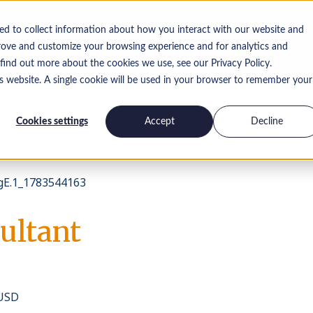
ed to collect information about how you interact with our website and
rove and customize your browsing experience and for analytics and
 find out more about the cookies we use, see our Privacy Policy.
is website. A single cookie will be used in your browser to remember your
Informazioni
Lavora per noi
Contattaci
Cookies settings
Accept
Decline
E.1_1783544163
ultant
 USD