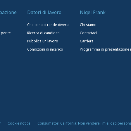
upazione
Datori di lavoro
Nigel Frank
Che cosa ci rende diversi
Chi siamo
 per te
Ricerca di candidati
Contattaci
Pubblica un lavoro
Carriere
Condizioni di incarico
Programma di presentazione nu
y
Cookie notice
Consumatori California: Non vendere i miei dati persona