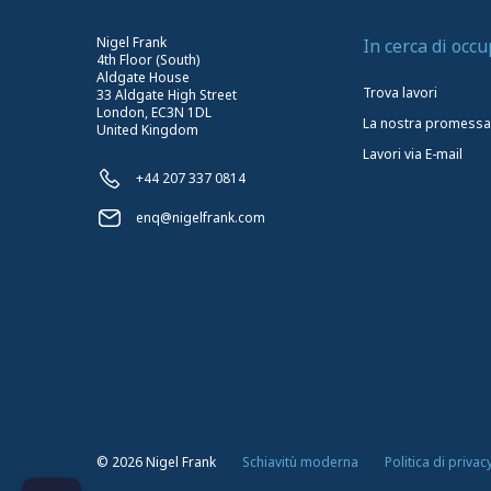
Nigel Frank
In cerca di occ
4th Floor (South)
Aldgate House
Trova lavori
33 Aldgate High Street
London, EC3N 1DL
La nostra promessa
United Kingdom
Lavori via E-mail
+44 207 337 0814
enq@nigelfrank.com
©
2026
Nigel Frank
Schiavitù moderna
Politica di privac