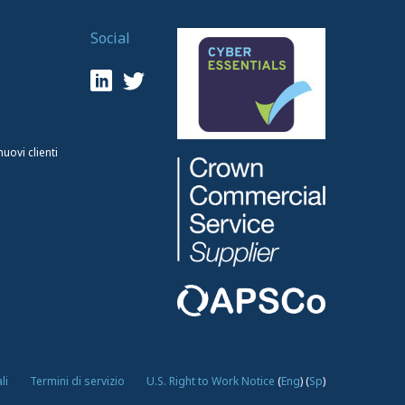
Social
ovi clienti
li
Termini di servizio
U.S. Right to Work Notice
(
Eng
)
(
Sp
)