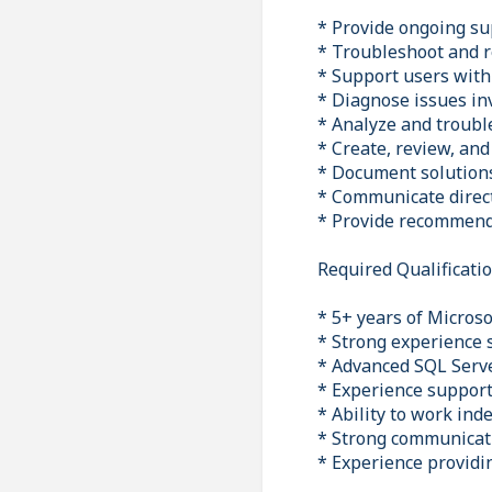
* Provide ongoing su
* Troubleshoot and r
* Support users with 
* Diagnose issues in
* Analyze and troubl
* Create, review, an
* Document solutions
* Communicate direct
* Provide recommenda
Required Qualificati
* 5+ years of Micros
* Strong experience
* Advanced SQL Serve
* Experience suppor
* Ability to work in
* Strong communicat
* Experience providi