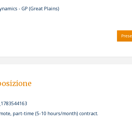
namics - GP (Great Plains)
Prese
posizione
_1783544163
remote, part-time (5-10 hours/month) contract.