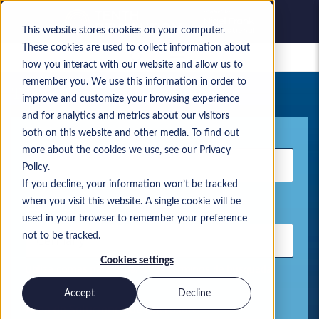
This website stores cookies on your computer.
These cookies are used to collect information about
Empleos guardados
how you interact with our website and allow us to
remember you. We use this information in order to
Tu búsqueda actual de empleo
improve and customize your browsing experience
and for analytics and metrics about our visitors
Palabra clave
both on this website and other media. To find out
more about the cookies we use, see our Privacy
Policy.
If you decline, your information won’t be tracked
when you visit this website. A single cookie will be
Ubicación
used in your browser to remember your preference
not to be tracked.
Cookies settings
Utiliza comas para separar los términos de búsqueda
Accept
Decline
Área de Soluciones de Microsoft