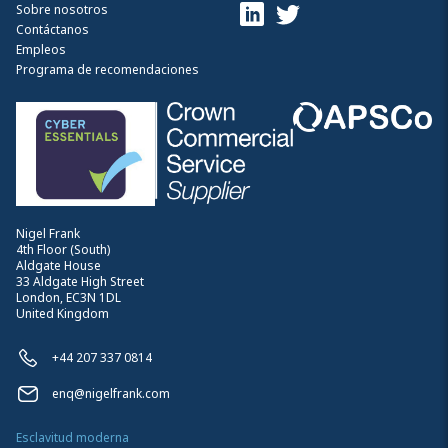
Sobre nosotros
Contáctanos
Empleos
Programa de recomendaciones
Nigel Frank
4th Floor (South)
Aldgate House
33 Aldgate High Street
London, EC3N 1DL
United Kingdom
+44 207 337 0814
enq@nigelfrank.com
Esclavitud moderna