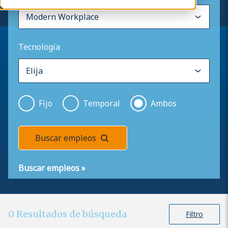
Tecnología
Fijo
Temporal
Ambos
Buscar empleos
Buscar empleos
»
0
Resultados de búsqueda
Filtro