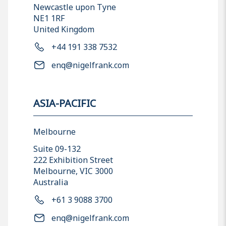
Newcastle upon Tyne
NE1 1RF
United Kingdom
+44 191 338 7532
enq@nigelfrank.com
ASIA-PACIFIC
Melbourne
Suite 09-132
222 Exhibition Street
Melbourne, VIC 3000
Australia
+61 3 9088 3700
enq@nigelfrank.com