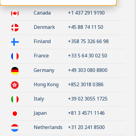
Canada
+1 437 291 9190
Denmark
+45 88 74 11 50
Finland
+358 75 326 66 98
France
+33 5 64 30 02 50
Germany
+49 303 080 8800
Hong Kong
+852 3018 0386
Italy
+39 02 3055 1725
Japan
+81 3 4571 1146
Netherlands
+31 20 241 8500