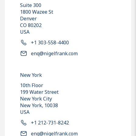
Suite 300
1800 Wazee St
Denver
CO 80202
USA
+1 303-558-4400
enq@nigelfrank.com
New York
10th Floor
199 Water Street
New York City
New York, 10038
USA
+1 212-731-8242
enq@nigelfrank.com