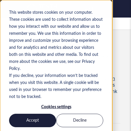
This website stores cookies on your computer.
These cookies are used to collect information about
Empleos guardados
how you interact with our website and allow us to
remember you. We use this information in order to
Contáctanos
improve and customize your browsing experience
and for analytics and metrics about our visitors
both on this website and other media. To find out
more about the cookies we use, see our Privacy
Policy.
If you decline, your information won’t be tracked
Nigel Frank International
is a
Tenth Revolution
when you visit this website. A single cookie will be
Group
company. Please use one of the numbers
used in your browser to remember your preference
below to get in touch with your local
Nigel Frank
expert.
not to be tracked.
Cookies settings
Australia
+61 390 883 700
Accept
Decline
Belgium
+32 7 848 46 00