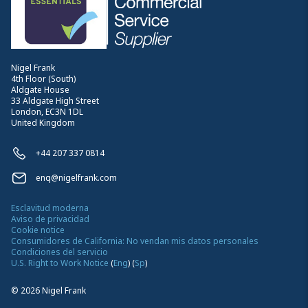
Nigel Frank
4th Floor (South)
Aldgate House
33 Aldgate High Street
London, EC3N 1DL
United Kingdom
+44 207 337 0814
enq@nigelfrank.com
Esclavitud moderna
Aviso de privacidad
Cookie notice
Consumidores de California: No vendan mis datos personales
Condiciones del servicio
U.S. Right to Work Notice
(
Eng
)
(
Sp
)
©
2026
Nigel Frank