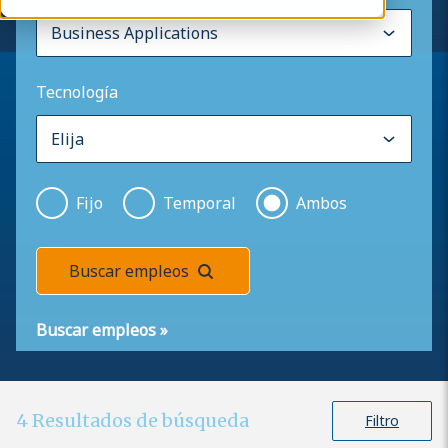
Tecnología
Fijo
Temporal
Ambos
Buscar empleos
Buscar empleos
»
4
Resultados de búsqueda
Filtro