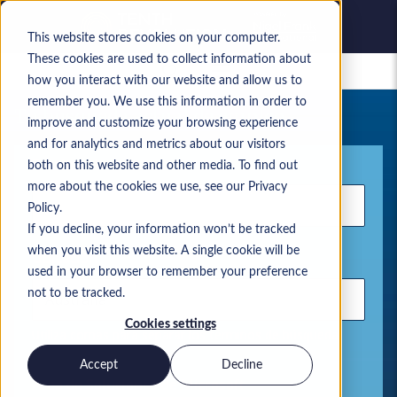
This website stores cookies on your computer.
These cookies are used to collect information about
Empleos guardados
how you interact with our website and allow us to
remember you. We use this information in order to
Tu búsqueda actual de empleo
improve and customize your browsing experience
and for analytics and metrics about our visitors
Palabra clave
both on this website and other media. To find out
more about the cookies we use, see our Privacy
Policy.
If you decline, your information won’t be tracked
when you visit this website. A single cookie will be
Ubicación
used in your browser to remember your preference
not to be tracked.
Cookies settings
Utiliza comas para separar los términos de búsqueda
Accept
Decline
Área de Soluciones de Microsoft