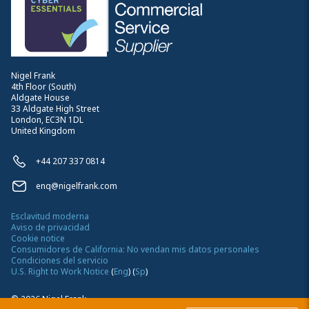
Nigel Frank
4th Floor (South)
Aldgate House
33 Aldgate High Street
London, EC3N 1DL
United Kingdom
+44 207 337 0814
enq@nigelfrank.com
Esclavitud moderna
Aviso de privacidad
Cookie notice
Consumidores de California: No vendan mis datos personales
Condiciones del servicio
U.S. Right to Work Notice
(
Eng
)
(
Sp
)
©
2026
Nigel Frank