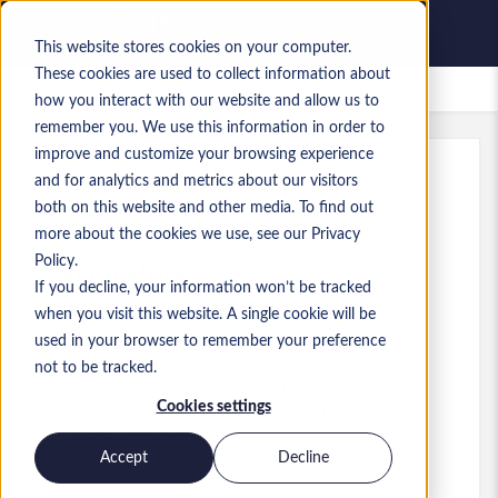
This website stores cookies on your computer.
These cookies are used to collect information about
Empleos guardados
how you interact with our website and allow us to
remember you. We use this information in order to
improve and customize your browsing experience
and for analytics and metrics about our visitors
Ref.
:
a0MaA000000ZwYz.4_1779119452
both on this website and other media. To find out
Technical Data Architect - Azure
more about the cookies we use, see our Privacy
Policy.
South Africa
If you decline, your information won’t be tracked
when you visit this website. A single cookie will be
Up to 125.000 ZAR ZAR
used in your browser to remember your preference
Other
Puesto
not to be tracked.
Competencias: Fabric, Databricks, Azure
Cookies settings
Synapse, ADF, Azure, Data Engineering,
Data Architecture
Accept
Decline
Nivel:
Senior