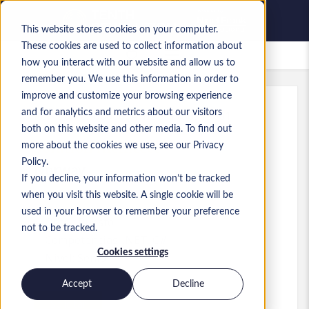
This website stores cookies on your computer.
These cookies are used to collect information about
Empleos guardados
how you interact with our website and allow us to
remember you. We use this information in order to
improve and customize your browsing experience
and for analytics and metrics about our visitors
Ref.
:
a0MaA0000004NIz.3_1780915001
both on this website and other media. To find out
Solution Architect
more about the cookies we use, see our Privacy
Policy.
Norway
If you decline, your information won’t be tracked
when you visit this website. A single cookie will be
used in your browser to remember your preference
Other
Puesto
not to be tracked.
Competencias: .NET, C#
Cookies settings
Nivel:
Senior
Accept
Decline
Solicitar