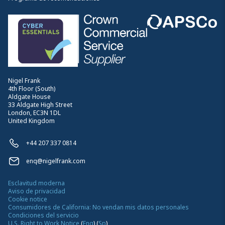
Nigel Frank
4th Floor (South)
Aldgate House
33 Aldgate High Street
London, EC3N 1DL
United Kingdom
+44 207 337 0814
enq@nigelfrank.com
Esclavitud moderna
Aviso de privacidad
Cookie notice
Consumidores de California: No vendan mis datos personales
Condiciones del servicio
U.S. Right to Work Notice
(
Eng
)
(
Sp
)