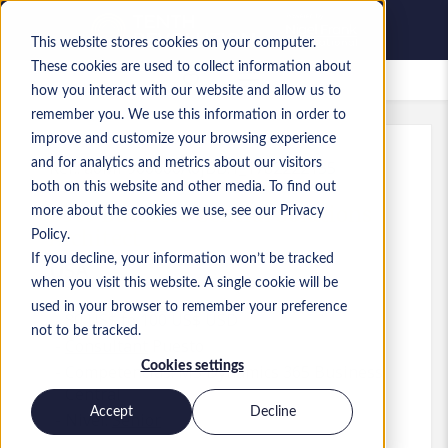
This website stores cookies on your computer.
These cookies are used to collect information about
Empleos guardados
how you interact with our website and allow us to
remember you. We use this information in order to
improve and customize your browsing experience
and for analytics and metrics about our visitors
Ref.
:
a0MP900000A6jBB.1_1782222155
both on this website and other media. To find out
D365 Business Central Solutions
more about the cookies we use, see our Privacy
Architect
Policy.
If you decline, your information won’t be tracked
USA
when you visit this website. A single cookie will be
used in your browser to remember your preference
80 US$ to 100 US$ USD
not to be tracked.
Consultant
Puesto
Cookies settings
Competencias: MS Dynamics 365 Business
Central
Accept
Decline
Nivel:
Senior