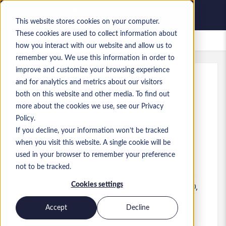
This website stores cookies on your computer.
These cookies are used to collect information about
Empleos guardados
how you interact with our website and allow us to
remember you. We use this information in order to
improve and customize your browsing experience
and for analytics and metrics about our visitors
Ref.
:
a0MP900000A3AUv.1_1779966530
both on this website and other media. To find out
DevOps Engineer/SRE, Oslo
more about the cookies we use, see our Privacy
Policy.
Norway
If you decline, your information won’t be tracked
when you visit this website. A single cookie will be
800.000 NOK to 900.000 NOK NOK
used in your browser to remember your preference
Administrator
Puesto
not to be tracked.
Competencias: Docker, Git, Kubernetes, MS
Cookies settings
PowerShell, Python, Terraform (IaC), CI/CD,
AWS, Bash, PowerShell, Oslo, Norway
Accept
Decline
Nivel:
Mid-level