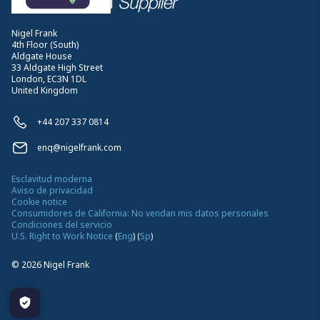
Nigel Frank
4th Floor (South)
Aldgate House
33 Aldgate High Street
London, EC3N 1DL
United Kingdom
+44 207 337 0814
enq@nigelfrank.com
Esclavitud moderna
Aviso de privacidad
Cookie notice
Consumidores de California: No vendan mis datos personales
Condiciones del servicio
U.S. Right to Work Notice
(
Eng
)
(
Sp
)
©
2026
Nigel Frank