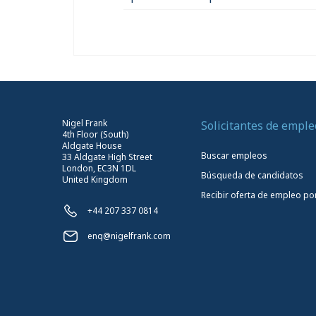
Nigel Frank
Solicitantes de emple
4th Floor (South)
Aldgate House
Buscar empleos
33 Aldgate High Street
London, EC3N 1DL
Búsqueda de candidatos
United Kingdom
Recibir oferta de empleo po
+44 207 337 0814
enq@nigelfrank.com