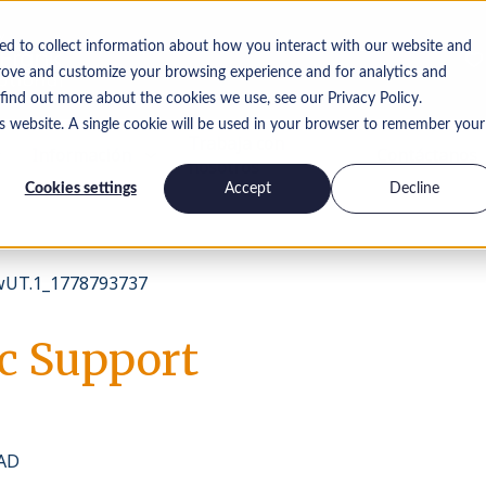
ed to collect information about how you interact with our website and
rove and customize your browsing experience and for analytics and
 find out more about the cookies we use, see our Privacy Policy.
is website. A single cookie will be used in your browser to remember your
Trabaja con
Información
Contáctanos
nosotros
Cookies settings
Accept
Decline
UT.1_1778793737
ic Support
CAD