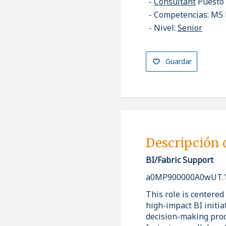
Consultant
Puesto
Competencias: MS 
Nivel:
Senior
Guardar
Descripción 
BI/Fabric Support
a0MP900000A0wUT.1
This role is centered
high-impact BI initia
decision-making proce