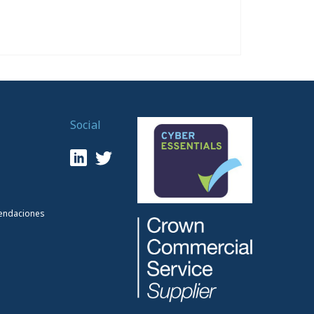
Social
endaciones