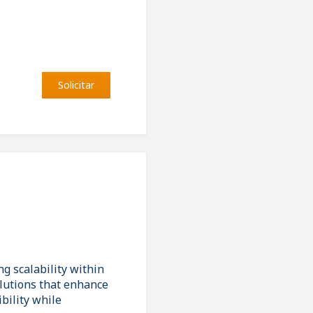
Solicitar
g scalability within
olutions that enhance
bility while