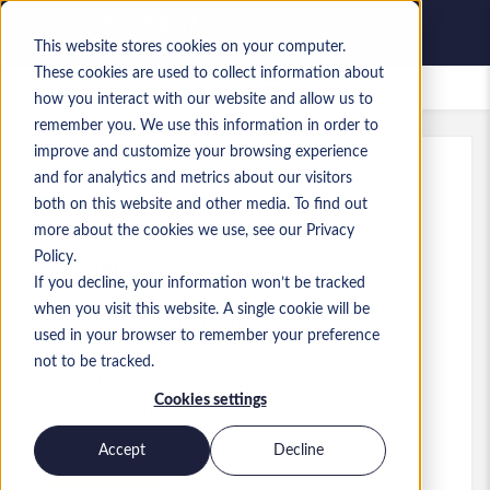
This website stores cookies on your computer.
These cookies are used to collect information about
Empleos guardados
how you interact with our website and allow us to
remember you. We use this information in order to
improve and customize your browsing experience
and for analytics and metrics about our visitors
Ref.
:
a0MP9000009wT9J.1_1779269731
both on this website and other media. To find out
Data Architect
more about the cookies we use, see our Privacy
Policy.
England
If you decline, your information won’t be tracked
when you visit this website. A single cookie will be
100.000 GBP to 120.000 GBP GBP
used in your browser to remember your preference
Other
Puesto
not to be tracked.
Competencias: MS Azure Databricks
Cookies settings
Nivel:
Senior
Accept
Decline
Solicitar