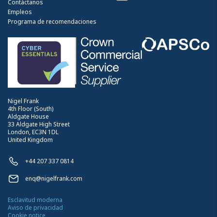
Contáctanos
Empleos
Programa de recomendaciones
Nigel Frank
4th Floor (South)
Aldgate House
33 Aldgate High Street
London, EC3N 1DL
United Kingdom
+44 207 337 0814
enq@nigelfrank.com
Esclavitud moderna
Aviso de privacidad
Cookie notice