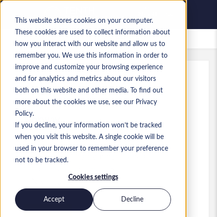
This website stores cookies on your computer.
These cookies are used to collect information about
Empleos guardados
how you interact with our website and allow us to
remember you. We use this information in order to
improve and customize your browsing experience
and for analytics and metrics about our visitors
Ref.
:
a0MP9000009rHf3.2_1780914461
both on this website and other media. To find out
Frontend Developer
more about the cookies we use, see our Privacy
Policy.
Norway
If you decline, your information won’t be tracked
when you visit this website. A single cookie will be
used in your browser to remember your preference
Developer/Programmer
Puesto
not to be tracked.
Competencias: React.JS
Cookies settings
Nivel:
Junior
Accept
Decline
Solicitar