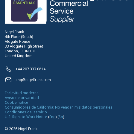
Nigel Frank
4th Floor (South)
Aldgate House
33 Aldgate High Street
London, EC3N 1DL
United Kingdom
+44 207 337 0814
enq@nigelfrank.com
Esclavitud moderna
Aviso de privacidad
Cookie notice
Consumidores de California: No vendan mis datos personales
Condiciones del servicio
U.S. Right to Work Notice
(
Eng
)
(
Sp
)
©
2026
Nigel Frank