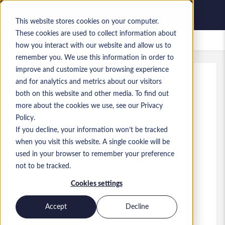
This website stores cookies on your computer.
These cookies are used to collect information about
Empleos guardados
how you interact with our website and allow us to
remember you. We use this information in order to
improve and customize your browsing experience
and for analytics and metrics about our visitors
Ref.
:
a0MP9000009kfsb.3_1779114017
both on this website and other media. To find out
Junior QA Tester
more about the cookies we use, see our Privacy
Policy.
Spain
If you decline, your information won’t be tracked
when you visit this website. A single cookie will be
used in your browser to remember your preference
Developer/Programmer
Puesto
not to be tracked.
Competencias: selenium
Cookies settings
Nivel:
Junior
Accept
Decline
Solicitar