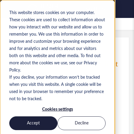
This website stores cookies on your computer.
These cookies are used to collect information about
Empleos guardados
how you interact with our website and allow us to
remember you. We use this information in order to
improve and customize your browsing experience
and for analytics and metrics about our visitors
Ref.
:
a0MP9000009VoL7.9_1781487958
both on this website and other media. To find out
Data Platform Manager/ Architect
more about the cookies we use, see our Privacy
Policy.
Hong Kong
If you decline, your information won’t be tracked
when you visit this website. A single cookie will be
65.000 HKD to 75.000 HKD HKD
used in your browser to remember your preference
Practice Lead
Puesto
not to be tracked.
Competencias: Azure Databricks
Cookies settings
Nivel:
Senior
Accept
Decline
Solicitar