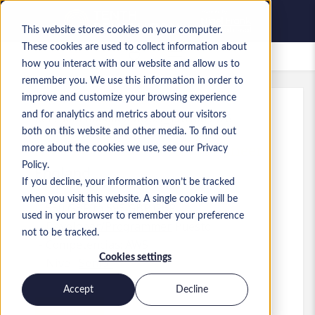
This website stores cookies on your computer.
These cookies are used to collect information about
Empleos guardados
how you interact with our website and allow us to
remember you. We use this information in order to
improve and customize your browsing experience
and for analytics and metrics about our visitors
Ref.
:
a0M1i00000X3lUb.1_1781089528
both on this website and other media. To find out
AWS Network Security Engineer
more about the cookies we use, see our Privacy
Policy.
England
If you decline, your information won’t be tracked
when you visit this website. A single cookie will be
550 GBP to 595 GBP GBP
used in your browser to remember your preference
Developer/Programmer
Puesto
not to be tracked.
Competencias: AWS
Cookies settings
Nivel:
Senior
Accept
Decline
Solicitar