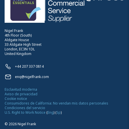
Nigel Frank
4th Floor (South)
Aldgate House
33 Aldgate High Street
London, EC3N 1DL
United Kingdom
+44 207 337 0814
enq@nigelfrank.com
Esclavitud moderna
Aviso de privacidad
Cookie notice
Consumidores de California: No vendan mis datos personales
Condiciones del servicio
U.S. Right to Work Notice
(
Eng
)
(
Sp
)
©
2026
Nigel Frank