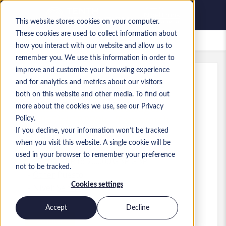
This website stores cookies on your computer.
These cookies are used to collect information about
Empleos guardados
how you interact with our website and allow us to
remember you. We use this information in order to
improve and customize your browsing experience
and for analytics and metrics about our visitors
Ref.
:
a0M0Y000008Rajj.1_1779900826
both on this website and other media. To find out
IT Infrastructure Manager-
more about the cookies we use, see our Privacy
GBP55k/GBP70k- Tamworth
Policy.
If you decline, your information won’t be tracked
England
when you visit this website. A single cookie will be
used in your browser to remember your preference
55.000 GBP to 70.000 GBP GBP
not to be tracked.
Other
Puesto
Cookies settings
Nivel:
Senior
Accept
Decline
Solicitar