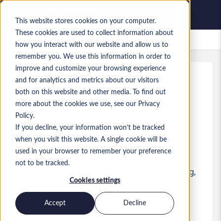
This website stores cookies on your computer.
These cookies are used to collect information about
Empleos guardados
how you interact with our website and allow us to
remember you. We use this information in order to
improve and customize your browsing experience
and for analytics and metrics about our visitors
Ref.
:
a0GP900000Iu5c9.1_1783590509
both on this website and other media. To find out
Data Analyst
more about the cookies we use, see our Privacy
Policy.
England
If you decline, your information won’t be tracked
when you visit this website. A single cookie will be
35.000 GBP to 50.000 GBP GBP
used in your browser to remember your preference
Consultant
Puesto
not to be tracked.
Competencias: Python, SQL, Data Modelling,
Cookies settings
Data Engineering, Data Analyst, Data
Analytics
Accept
Decline
Nivel:
Mid-level