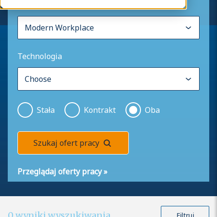
Rozwiązania Microsoft
Technologia
Stała
Kontrakt
Oba
Szukaj ofert pracy
Przeglądaj oferty pracy
»
0
wyniki wyszukiwania
Filtruj