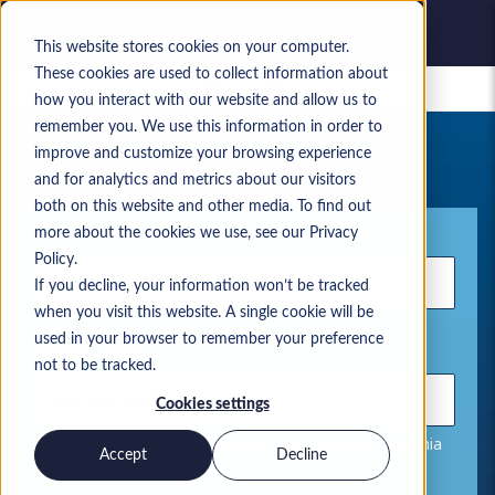
This website stores cookies on your computer.
These cookies are used to collect information about
Zapisane oferty pracy
how you interact with our website and allow us to
remember you. We use this information in order to
Twoje aktualne wyszukiwanie ofert
improve and customize your browsing experience
pracy
and for analytics and metrics about our visitors
both on this website and other media. To find out
Słowo kluczowe
more about the cookies we use, see our Privacy
Policy.
If you decline, your information won’t be tracked
when you visit this website. A single cookie will be
used in your browser to remember your preference
Lokalizacja
not to be tracked.
Cookies settings
Używaj przecinków, aby oddzielać pozycje wyszukiwania
Accept
Decline