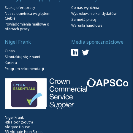
Szukaj ofert pracy
Co nas wyróżnia
Nasza obietnica względem
Wyszukiwanie kandydatów
Ciebie
Zamieść pracę
Powiadomienia mailowe o
Warunki handlowe
ofertach pracy
Nigel Frank
Media społecznościowe
O nas
Skontaktuj się z nami
Kariera
Program rekomendacji
Nigel Frank
4th Floor (South)
Aldgate House
33 Aldgate High Street