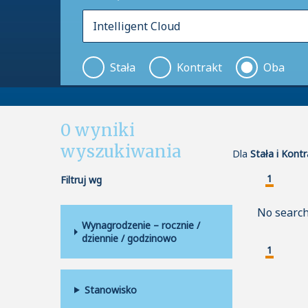
Stała
Kontrakt
Oba
0
wyniki
wyszukiwania
Dla
Stała i Kontr
1
Filtruj wg
No search
Wynagrodzenie – rocznie /
dziennie / godzinowo
1
Stanowisko