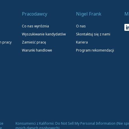
Pracodawcy
Nigel Frank
M
Co nas wyróżnia
O nas
Wyszukiwanie kandydatów
Skontaktuj się z nami
h pracy
Zamieść pracę
Kariera
Warunki handlowe
Program rekomendacji
ie
Konsumenci z Kalifornii: Do Not Sell My Personal Information (Nie s
ce
moich danych osobowych)