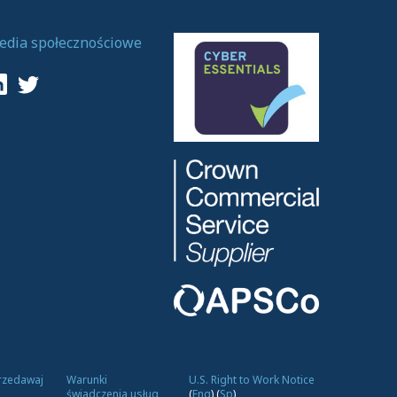
edia społecznościowe
przedawaj
Warunki
U.S. Right to Work Notice
świadczenia usług
(
Eng
)
(
Sp
)