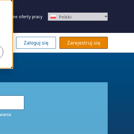
Zapisane oferty pracy
Polski
Zaloguj się
Zarejestruj się
y
iwania