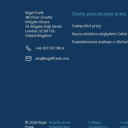
Nigel Frank
Osoby poszukujące pracy
4th Floor (South)
Aldgate House
Szukaj ofert pracy
33 Aldgate High Street
London, EC3N 1DL
Nasza obietnica względem Ciebie
United Kingdom
Powiadomienia mailowe o ofertac
+44 207 337 0814
enq@nigelfrank.com
©
2026
Nigel
Współczesne
Polityka
Cook
Frank
niewolnictwo
prywatności
noti