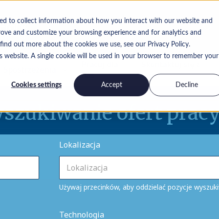
ed to collect information about how you interact with our website and
rove and customize your browsing experience and for analytics and
 find out more about the cookies we use, see our Privacy Policy.
is website. A single cookie will be used in your browser to remember your
Pracuj dla
Skontaktuj się z
Spostrzeżenia
nas
nami
Cookies settings
Accept
Decline
szukiwanie ofert prac
Lokalizacja
Używaj przecinków, aby oddzielać pozycje wyszuk
Technologia