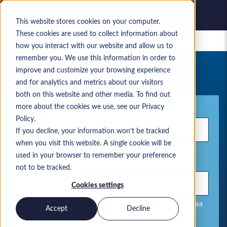
This website stores cookies on your computer.
These cookies are used to collect information about
Zapisane oferty pracy
how you interact with our website and allow us to
remember you. We use this information in order to
Twoje aktualne wyszukiwanie ofert
improve and customize your browsing experience
pracy
and for analytics and metrics about our visitors
both on this website and other media. To find out
Słowo kluczowe
more about the cookies we use, see our Privacy
Policy.
If you decline, your information won’t be tracked
when you visit this website. A single cookie will be
used in your browser to remember your preference
Lokalizacja
not to be tracked.
Cookies settings
Używaj przecinków, aby oddzielać pozycje wyszukiwania
Accept
Decline