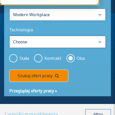
Rozwiązania Microsoft
Technologia
Stała
Kontrakt
Oba
Szukaj ofert pracy
Przeglądaj oferty pracy
»
1
wyniki wyszukiwania
Filtruj