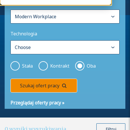
Rozwiązania Microsoft
Technologia
Stała
Kontrakt
Oba
Szukaj ofert pracy
Przeglądaj oferty pracy
»
0
wyniki wyszukiwania
Filtruj