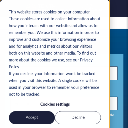
This website stores cookies on your computer.
These cookies are used to collect information about
Zapisane oferty pracy
how you interact with our website and allow us to
remember you. We use this information in order to
Twoje aktualne wyszukiwanie ofert
improve and customize your browsing experience
pracy
and for analytics and metrics about our visitors
both on this website and other media. To find out
Słowo kluczowe
more about the cookies we use, see our Privacy
Policy.
If you decline, your information won’t be tracked
when you visit this website. A single cookie will be
used in your browser to remember your preference
Lokalizacja
not to be tracked.
Cookies settings
Używaj przecinków, aby oddzielać pozycje wyszukiwania
Accept
Decline