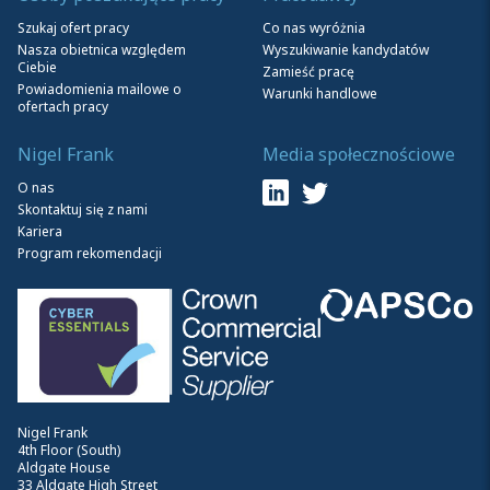
Szukaj ofert pracy
Co nas wyróżnia
Nasza obietnica względem
Wyszukiwanie kandydatów
Ciebie
Zamieść pracę
Powiadomienia mailowe o
Warunki handlowe
ofertach pracy
Nigel Frank
Media społecznościowe
O nas
Skontaktuj się z nami
Kariera
Program rekomendacji
Nigel Frank
4th Floor (South)
Aldgate House
33 Aldgate High Street