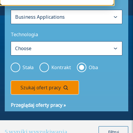
Rozwiązania Microsoft
Technologia
Stała
Kontrakt
Oba
Szukaj ofert pracy
Przeglądaj oferty pracy
»
5
wyniki wyszukiwania
Filtruj