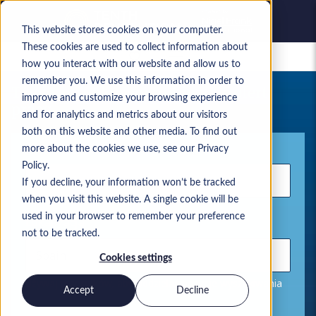
This website stores cookies on your computer.
These cookies are used to collect information about
Zapisane oferty pracy
how you interact with our website and allow us to
remember you. We use this information in order to
Twoje aktualne wyszukiwanie ofert
improve and customize your browsing experience
pracy
and for analytics and metrics about our visitors
both on this website and other media. To find out
Słowo kluczowe
more about the cookies we use, see our Privacy
Policy.
If you decline, your information won’t be tracked
when you visit this website. A single cookie will be
used in your browser to remember your preference
Lokalizacja
not to be tracked.
Cookies settings
Używaj przecinków, aby oddzielać pozycje wyszukiwania
Accept
Decline