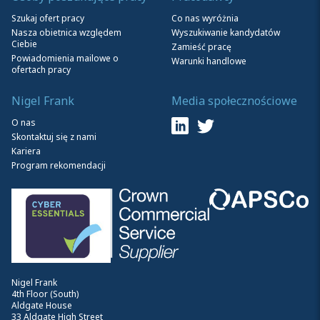
Szukaj ofert pracy
Co nas wyróżnia
Nasza obietnica względem
Wyszukiwanie kandydatów
Ciebie
Zamieść pracę
Powiadomienia mailowe o
Warunki handlowe
ofertach pracy
Nigel Frank
Media społecznościowe
O nas
Skontaktuj się z nami
Kariera
Program rekomendacji
Nigel Frank
4th Floor (South)
Aldgate House
33 Aldgate High Street