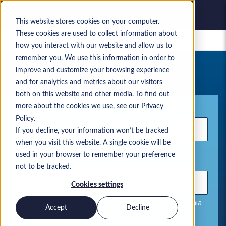
This website stores cookies on your computer.
These cookies are used to collect information about
Zapisane oferty pracy
how you interact with our website and allow us to
remember you. We use this information in order to
Twoje aktualne wyszukiwanie ofert
improve and customize your browsing experience
pracy
and for analytics and metrics about our visitors
both on this website and other media. To find out
Słowo kluczowe
more about the cookies we use, see our Privacy
Policy.
If you decline, your information won’t be tracked
when you visit this website. A single cookie will be
used in your browser to remember your preference
Lokalizacja
not to be tracked.
Cookies settings
Używaj przecinków, aby oddzielać pozycje wyszukiwania
Accept
Decline