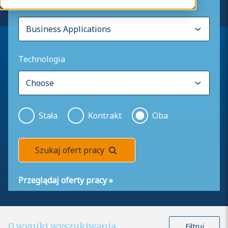
Rozwiązania Microsoft
Technologia
Stała
Kontrakt
Oba
Szukaj ofert pracy
Przeglądaj oferty pracy
»
0
wyniki wyszukiwania
Filtruj